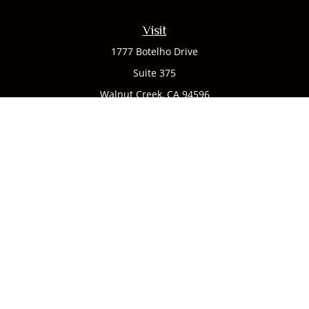
Visit
1777 Botelho Drive
Suite 375
Walnut Creek,
CA
94596
Connect
Office:
(925) 932-7823
We take protecting your data and privacy very seriously. As
of January 1, 2020 the
California Consumer Privacy Act
(CCPA)
suggests the following link as an extra measure to
safeguard your data:
Do not sell my personal information
.
CA license #0142335
Clickable Coverage® is a registered trademark of FMG Suite,
LLC, d/b/a Agency Revolution.